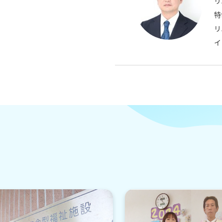
リ
特
リ
イ